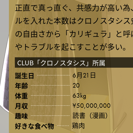
正直で真っ直ぐ、共感力が高い為
ルを入れた本数はクロノスタシス史
の自由さから「カリギュラ」と呼
やトラブルを起こすことが多い。
CLUB「クロノスタシス」所属
誕生日
6月21日
年齢
20
体重
63kg
月収
¥50,000,000
趣味
読書（漫画）
好きな食べ物
鶏肉